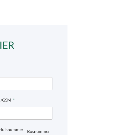
IER
on/GSM
Huisnummer
Busnummer