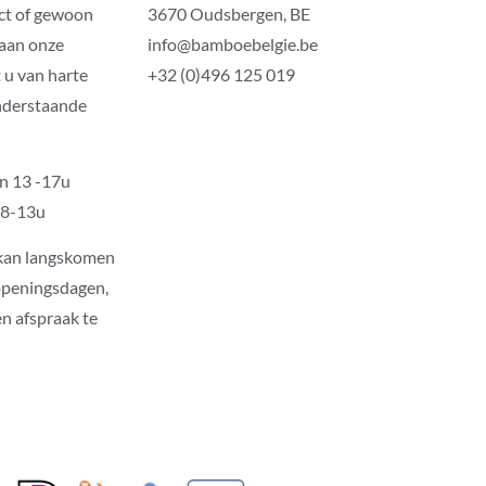
ct of gewoon
3670 Oudsbergen, BE
 aan onze
info@bamboebelgie.be
 u van harte
+32 (0)496 125 019
nderstaande
n 13 -17u
 8-13u
 kan langskomen
openingsdagen,
en afspraak te