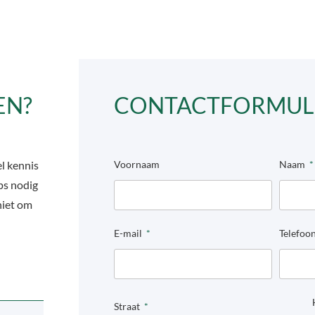
EN?
CONTACTFORMUL
l kennis
Voornaam
Naam
ips nodig
niet om
E-mail
Telefo
Straat