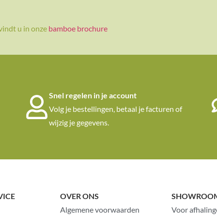
vindt u in onze
bamboe brochure
Snel regelen in je account
Volg je bestellingen, betaal je facturen of
wijzig je gegevens.
VICE
OVER ONS
SHOWROO
Algemene voorwaarden
Voor afhaling