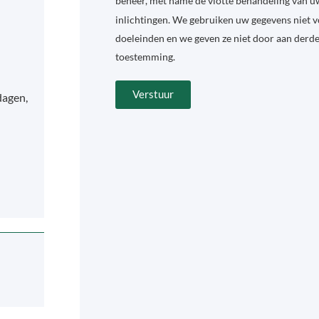
beheer, met name de vlotte behandeling van u
inlichtingen. We gebruiken uw gegevens niet 
doeleinden en we geven ze niet door aan derd
toestemming.
Verstuur
dagen,