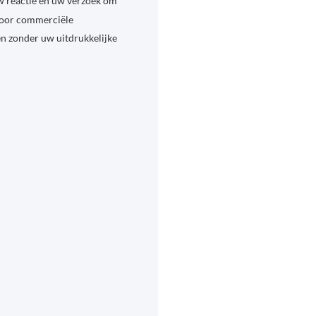
w reactie en uw verzoek om
voor commerciële
en zonder uw uitdrukkelijke