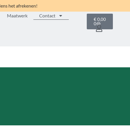
dens het afrekenen!
Maatwerk
Contact
€
0,00
0