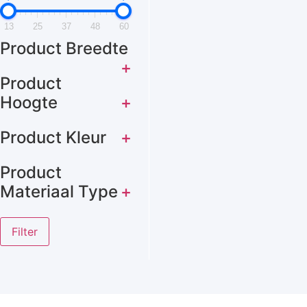
13
25
37
48
60
Product Breedte
+
Product
Hoogte
+
Product Kleur
+
Product
Materiaal Type
+
Filter