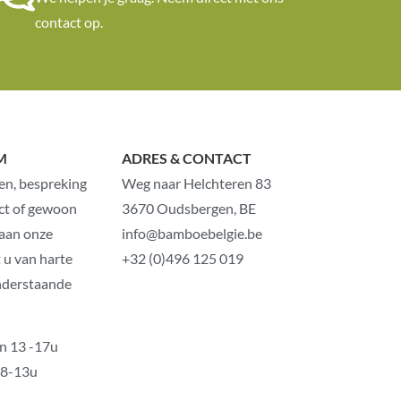
contact op.
M
ADRES & CONTACT
en, bespreking
Weg naar Helchteren 83
ct of gewoon
3670 Oudsbergen, BE
 aan onze
info@bamboebelgie.be
 u van harte
+32 (0)496 125 019
nderstaande
n 13 -17u
 8-13u