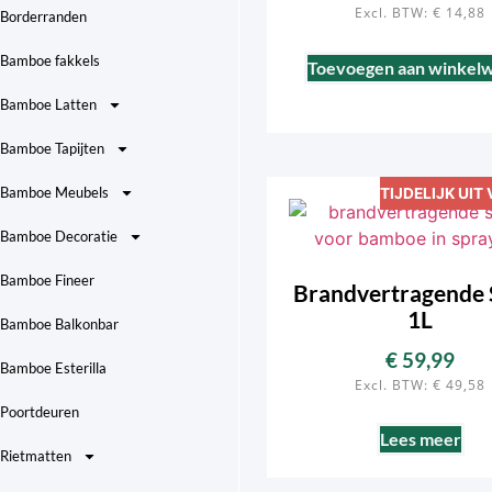
Excl. BTW:
€
14,88
Borderranden
Bamboe fakkels
Toevoegen aan winkel
Bamboe Latten
Bamboe Tapijten
Bamboe Meubels
TIJDELIJK UI
Bamboe Decoratie
Bamboe Fineer
Brandvertragende 
1L
Bamboe Balkonbar
€
59,99
Bamboe Esterilla
Excl. BTW:
€
49,58
Poortdeuren
Lees meer
Rietmatten