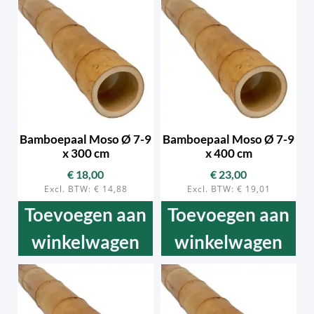
Bamboepaal Moso Ø 7-9
Bamboepaal Moso Ø 7-9
x 300 cm
x 400 cm
€
18,00
€
23,00
Excl. BTW:
€
14,88
Excl. BTW:
€
19,01
Toevoegen aan
Toevoegen aan
winkelwagen
winkelwagen