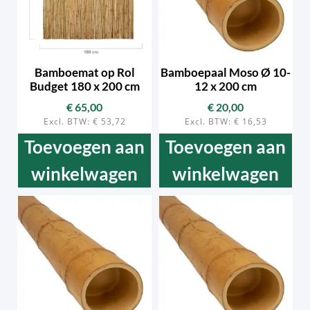
Bamboemat op Rol
Bamboepaal Moso Ø 10-
Budget 180 x 200 cm
12 x 200 cm
€
65,00
€
20,00
Excl. BTW:
€
53,72
Excl. BTW:
€
16,53
Toevoegen aan
Toevoegen aan
winkelwagen
winkelwagen