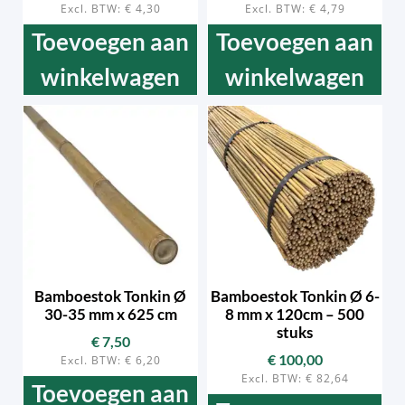
Excl. BTW:
€
4,30
Excl. BTW:
€
4,79
Toevoegen aan
Toevoegen aan
winkelwagen
winkelwagen
Bamboestok Tonkin Ø
Bamboestok Tonkin Ø 6-
30-35 mm x 625 cm
8 mm x 120cm – 500
stuks
€
7,50
€
100,00
Excl. BTW:
€
6,20
Excl. BTW:
€
82,64
Toevoegen aan