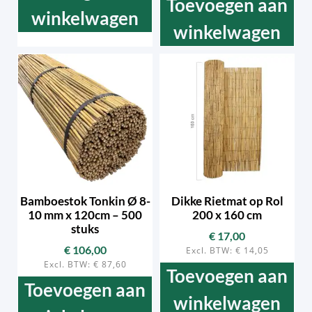
Toevoegen aan
winkelwagen
winkelwagen
Bamboestok Tonkin Ø 8-
Dikke Rietmat op Rol
10 mm x 120cm – 500
200 x 160 cm
stuks
€
17,00
€
106,00
Excl. BTW:
€
14,05
Excl. BTW:
€
87,60
Toevoegen aan
Toevoegen aan
winkelwagen