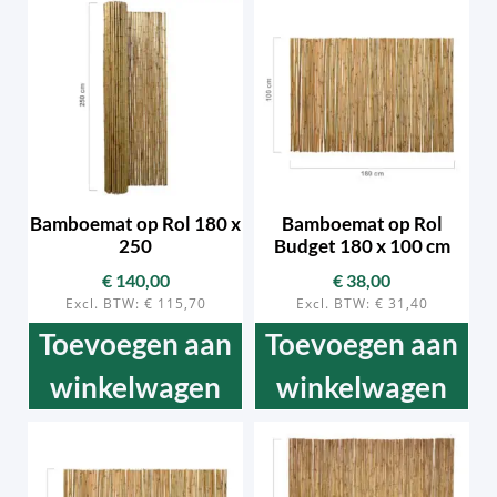
Bamboemat op Rol 180 x
Bamboemat op Rol
250
Budget 180 x 100 cm
€
140,00
€
38,00
Excl. BTW:
€
115,70
Excl. BTW:
€
31,40
Toevoegen aan
Toevoegen aan
winkelwagen
winkelwagen