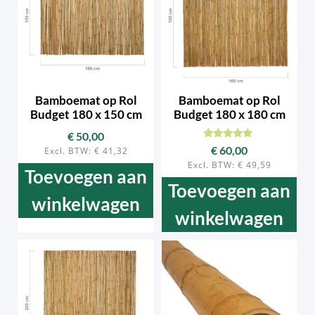
Bamboemat op Rol
Bamboemat op Rol
Budget 180 x 150 cm
Budget 180 x 180 cm
€
50,00
Beoordeeld
€
60,00
Excl. BTW:
€
41,32
met
Excl. BTW:
€
49,59
5.00
Toevoegen aan
van 5
Toevoegen aan
winkelwagen
winkelwagen