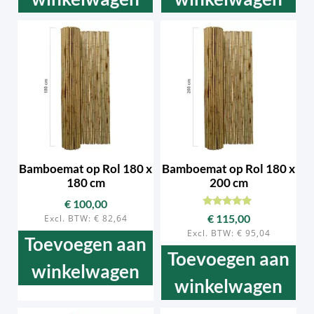
Bamboemat op Rol 180 x
Bamboemat op Rol 180 x
180 cm
200 cm
€
100,00
Beoordeeld
€
115,00
Excl. BTW:
€
82,64
met
Excl. BTW:
€
95,04
5.00
Toevoegen aan
van 5
Toevoegen aan
winkelwagen
winkelwagen