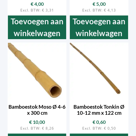
€
4,00
€
5,00
Excl. BTW:
€
3,31
Excl. BTW:
€
4,13
Toevoegen aan
Toevoegen aan
winkelwagen
winkelwagen
Bamboestok Moso Ø 4-6
Bamboestok Tonkin Ø
x 300 cm
10-12 mm x 122 cm
€
10,00
€
0,60
Excl. BTW:
€
8,26
Excl. BTW:
€
0,50