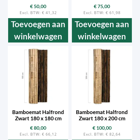
€
50,00
€
75,00
Excl. BTW:
€
41,32
Excl. BTW:
€
61,98
Toevoegen aan
Toevoegen aan
winkelwagen
winkelwagen
Bamboemat Halfrond
Bamboemat Halfrond
Zwart 180 x 180 cm
Zwart 180 x 200 cm
€
80,00
€
100,00
Excl. BTW:
€
66,12
Excl. BTW:
€
82,64