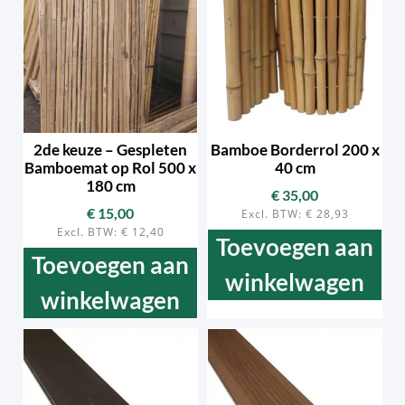
2de keuze – Gespleten
Bamboe Borderrol 200 x
Bamboemat op Rol 500 x
40 cm
180 cm
€
35,00
€
15,00
Excl. BTW:
€
28,93
Excl. BTW:
€
12,40
Toevoegen aan
Toevoegen aan
winkelwagen
winkelwagen