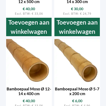
12 x 500 cm
14 x 300 cm
€
40,00
€
30,00
Excl. BTW:
€
33,06
Excl. BTW:
€
24,79
Toevoegen aan
Toevoegen aan
winkelwagen
winkelwagen
Bamboepaal Moso Ø 12-
Bamboepaal Moso Ø 5-7
14 x 400 cm
x 200 cm
€
40,00
€
6,00
Excl. BTW:
€
33,06
Excl. BTW:
€
4,96