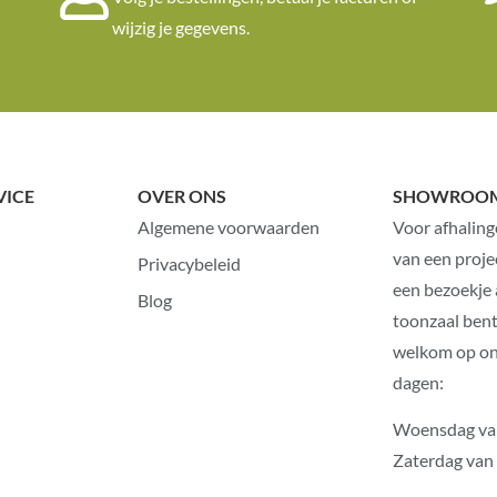
wijzig je gegevens.
VICE
OVER ONS
SHOWROO
Algemene voorwaarden
Voor afhaling
van een proje
Privacybeleid
een bezoekje
Blog
toonzaal bent
welkom op o
dagen:
Woensdag va
Zaterdag van