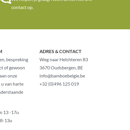
contact op.
M
ADRES & CONTACT
en, bespreking
Weg naar Helchteren 83
ct of gewoon
3670 Oudsbergen, BE
 aan onze
info@bamboebelgie.be
 u van harte
+32 (0)496 125 019
nderstaande
n 13 -17u
 8-13u