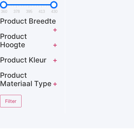
360
378
395
413
430
Product Breedte
+
Product
Hoogte
+
Product Kleur
+
Product
Materiaal Type
+
Filter