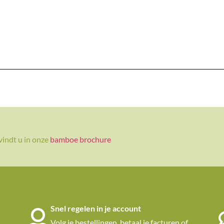
vindt u in onze
bamboe brochure
Snel regelen in je account
Volg je bestellingen, betaal je facturen of